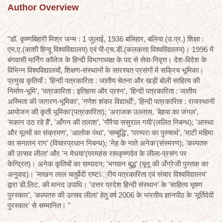
Author Overview
"डॉ. कृष्णबिहारी मिश्र जन्म : 1 जुलाई, 1936 बलिहार, बलिया (उ.प्र.) शिक्षा :
एम.ए.(काशी हिन्दू विश्वविद्यालय) एवं पी-एच.डी.(कलकत्ता विश्वविद्यालय)। 1996 में
बंगवासी मार्निंग कॉलेज के हिन्दी विभागाध्यक्ष के पद से सेवा-निवृत्त। देश-विदेश के
विभिन्न विश्वविद्यालयों, शिक्षण-संस्थानों के सारस्वत प्रसंगों में सक्रिय भूमिका।
प्रमुख कृतियाँ : 'हिन्दी पत्रकारिता : जातीय चेतना और खड़ी बोली साहित्य की
निर्माण-भूमि’, 'पत्रकारिता : इतिहास और प्रश्न’, 'हिन्दी पत्रकारिता : जातीय
अस्मिता की जागरण-भूमिका’, 'गणेश शंकर विद्यार्थी’, 'हिन्दी पत्रकारिता : राजस्थानी
आयोजन की कृती भूमिका’(पत्रकारिता); 'अराजक उल्लास, 'बेहया का जंगल’,
'मकान उठ रहे हैं’, 'आँगन की तलाश’, 'गौरैया ससुराल गयी’(ललित निबन्ध); 'आस्था
और मूल्यों का संक्रमण’, 'आलोक पंथा’, 'सम्बुद्धि’, 'परम्परा का पुरुषार्थ’, 'माटी महिमा
का सनातन राग’ (विचारप्रधान निबन्ध); 'नेह के नाते अनेक’(संस्मरण); 'कल्पतरु
की उत्सव लीला’ और 'न मेधया’(परमहंस रामकृष्णदेव के लीला-प्रसंग पर
केन्द्रित)। अनेक कृतियों का सम्पादन; 'भगवान बुद्ध’ (यूनू की अँग्रेजी पुस्तक का
अनुवाद)। 'माखन लाल चतुर्वेदी राष्टï्रीय पत्रकारिता एवं संचार विश्वविद्यालय’
द्वारा डी.लिट. की मानद उपाधि। 'उत्तर प्रदेश हिन्दी संस्थान’ के 'साहित्य भूषण
पुरस्कार’, 'कल्पतरु की उत्सव लीला’ हेतु वर्ष 2006 के भारतीय ज्ञानपीठ के 'मूर्तिदेवी
पुरस्कार’ से सम्मानित। "