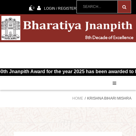
0
LOGIN / REGISTER
Jnanpith Award for the year 2025 has been awarded to R. Va
HOME
KRISHNA BIHARI MISHRA