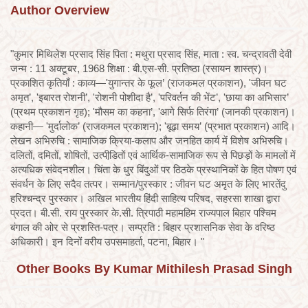
Author Overview
"कुमार मिथिलेश प्रसाद सिंह पिता : मथुरा प्रसाद सिंह, माता : स्व. चन्द्रावती देवी
जन्म : 11 अक्टूबर, 1968 शिक्षा : बी.एस-सी. प्रतिष्ठा (रसायन शास्त्र)।
प्रकाशित कृतियाँ : काव्य—'युगान्तर के फूल’ (राजकमल प्रकाशन), 'जीवन घट
अमृत’, 'इबारत रोशनी’, 'रोशनी पोशीदा है’, 'परिवर्तन की भेंट’, 'छाया का अभिसार’
(प्रथम प्रकाशन गृह); 'मौसम का कहना’, 'आगे सिर्फ तिरंगा’ (जानकी प्रकाशन)।
कहानी— 'मुर्दालोक’ (राजकमल प्रकाशन); 'बूढ़ा समय’ (प्रभात प्रकाशन) आदि।
लेखन अभिरुचि : सामाजिक क्रिया-कलाप और जनहित कार्य में विशेष अभिरुचि।
दलितों, दमितों, शोषितों, उत्पीडि़तों एवं आर्थिक-सामाजिक रूप से पिछड़ों के मामलों में
अत्यधिक संवेदनशील। चिंता के धुर बिंदुओं पर ठिठके प्रस्थानिकों के हित पोषण एवं
संवर्धन के लिए सदैव तत्पर। सम्मान/पुरस्कार : जीवन घट अमृत के लिए भारतेंदु
हरिश्चन्द्र पुरस्कार। अखिल भारतीय हिंदी साहित्य परिषद, सहरसा शाखा द्वारा
प्रदत। बी.सी. राय पुरस्कार के.सी. त्रिपाठी महामहिम राज्यपाल बिहार पश्चिम
बंगाल की ओर से प्रशस्ति-पत्र। सम्प्रति : बिहार प्रशासनिक सेवा के वरिष्ठ
अधिकारी। इन दिनों वरीय उपसमाहर्ता, पटना, बिहार। "
Other Books By Kumar Mithilesh Prasad Singh