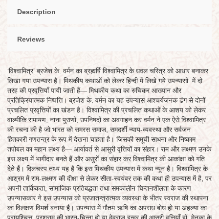
Description
Reviews
‘विश्वामित्र’ ब्रजेश के. वर्मन का ब्रह्मर्षि विश्वामित्र के धवल चरित्र को आधार बनाकर
लिखा गया उपन्यास है। मिथकीय कथाओं को लेकर हिन्दी में लिखे गये उपन्यासों में दो
तरह की प्रवृत्तियाँ पायी जाती हैं— मिथकीय कथा का रुचिकर आख्यान और
प्रतिक्रियात्मक निष्पत्ति। ब्रजेश के. वर्मन का यह उपन्यास आश्चर्यजनक ढंग से दोनों
प्रचलित प्रवृत्तियों का खंडन है। विश्वामित्र की प्रचलित कथाओं के आशय को लेकर
वाल्मीकि रामायण, नाना पुराणों, उपनिषदों का अवगाहन कर वर्मन ने एक ऐसे विश्वामित्र
की रचना की है जो भारत को समरस समाज, समदर्शी न्याय-व्यवस्था और सर्वजन
हितकारी गणतन्त्र के रूप में देखना चाहता है। जिसकी समूची साधना और निष्काम
तपोबल का महान लक्ष्य है— आर्यावर्त से आसुरी वृत्तियों का संहार। राम और लक्ष्मण उनके
इस लक्ष्य में भागीदार बनते हैं और असुरों का संहार कर विश्वामित्र की आकांक्षा को गति
देते हैं। दिलचस्प तथ्य यह है कि इस मिथकीय उपन्यास में कथा न्यून है। विश्वामित्र के
आश्रम में राम-लक्ष्मण की दीक्षा से लेकर सीता-स्वयंवर तक की कथा ही उपन्यास में है, पर
अपनी तार्किकता, सामाजिक प्रतिबद्धता तथा समकालीन चिन्तनशीलता के कारण
उपन्यासकार ने इस उपन्यास को प्रजातन्त्रात्मक व्यवस्था के भीतर स्वराज की स्थापना
का विलक्षण विमर्श बनाया है। उपन्यास में गौतम ऋषि का अपराध बोध हो या अहल्या का
प्रायश्चित्त, परशुराम की भारत-चिन्ता हो या देवराज इन्द्र की आसुरी वृत्तियाँ हों, मेनका के