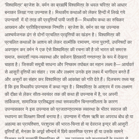
‘विश्वामित्र’ ब्रजेश के. वर्मन का ब्रह्मर्षि विश्वामित्र के धवल चरित्र को आधार
बनाकर लिखा गया उपन्यास है। मिथकीय कथाओं को लेकर हिन्दी में लिखे गये
उपन्यासों में दो तरह की प्रवृत्तियाँ पायी जाती हैं— मिथकीय कथा का रुचिकर
आख्यान और प्रतिक्रियात्मक निष्पत्ति। ब्रजेश के. वर्मन का यह उपन्यास
आश्चर्यजनक ढंग से दोनों प्रचलित प्रवृत्तियों का खंडन है। विश्वामित्र की
प्रचलित कथाओं के आशय को लेकर वाल्मीकि रामायण, नाना पुराणों, उपनिषदों का
अवगाहन कर वर्मन ने एक ऐसे विश्वामित्र की रचना की है जो भारत को समरस
समाज, समदर्शी न्याय-व्यवस्था और सर्वजन हितकारी गणतन्त्र के रूप में देखना
चाहता है। जिसकी समूची साधना और निष्काम तपोबल का महान लक्ष्य है— आर्यावर्त
से आसुरी वृत्तियों का संहार। राम और लक्ष्मण उनके इस लक्ष्य में भागीदार बनते हैं
और असुरों का संहार कर विश्वामित्र की आकांक्षा को गति देते हैं। दिलचस्प तथ्य यह
है कि इस मिथकीय उपन्यास में कथा न्यून है। विश्वामित्र के आश्रम में राम-लक्ष्मण
की दीक्षा से लेकर सीता-स्वयंवर तक की कथा ही उपन्यास में है, पर अपनी
तार्किकता, सामाजिक प्रतिबद्धता तथा समकालीन चिन्तनशीलता के कारण
उपन्यासकार ने इस उपन्यास को प्रजातन्त्रात्मक व्यवस्था के भीतर स्वराज की
स्थापना का विलक्षण विमर्श बनाया है। उपन्यास में गौतम ऋषि का अपराध बोध हो या
अहल्या का प्रायश्चित्त, परशुराम की भारत-चिन्ता हो या देवराज इन्द्र की आसुरी
वृत्तियाँ हों, मेनका के अपूर्व सौन्दर्य में छिपे कारुणिक प्रश्न हों या उसके सामने
निरुत्तर खड़े ब्रह्मïर्षि विश्वामित्र हों— यह उपन्यास नये कथासूत्रों के माध्यम से