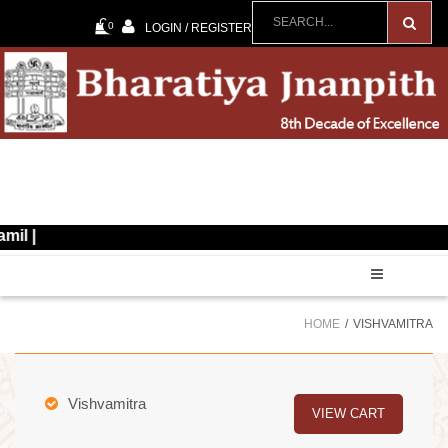
0
LOGIN / REGISTER
60th 
HOME
VISHVAMITRA
Vishvamitra
VIEW CART