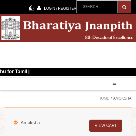
0
LOGIN / REGISTER
il |
HOME
AMOKSHA
Amoksha
VIEW CART